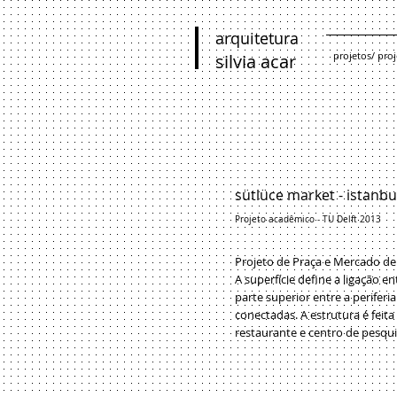
arquitetura
projetos/ proj
silvia acar
sütlüce market - istanbu
Projeto acadêmico - TU Delft 2013
Projeto de Praça e Mercado de
A superfície define a ligação e
parte superior
entre a periferi
conectadas.
A estrutura é feit
restaurante e centro de pesqui