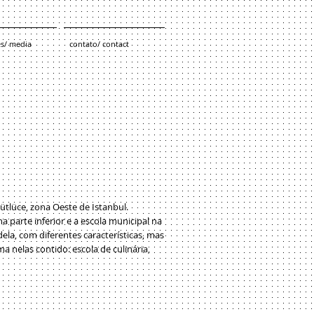
es/ media
contato/ contact
tlüce, zona Oeste de Istanbul.
a parte inferior e a escola municipal na
la, com diferentes características, mas
ma nelas contido: escola de culinária,