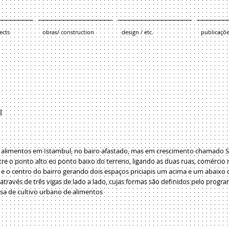
ects
obras/ construction
design / etc.
publicaçõ
l
 alimentos em Istambul, no bairo afastado, mas em crescimento chamado Sü
ntre o ponto alto eo ponto baixo do terreno,
ligando as duas ruas, comércio n
a e o centro do bairro
gerando dois espaços priciapis um acima e um abaixo de
a através de três vigas de lado a lado, cujas formas são definidos pelo progra
sa de cultivo urbano de alimentos