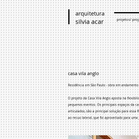
arquitetura
projetos/ proj
silvia acar
casa vila anglo
Residência em São Paulo - obra em andament
O projeto da Casa Vila Anglo aposta na flexibil
pequenos eventos. Os principais espaços da cas
articulados, são a principal solução para essa
ao recuo lateral, que foi aproveitado para uma