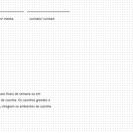
es/ media
contato/ contact
s aos finais de semana ou em
 de cozinha. Os caixilhos grandes e
m, integram os ambientes da cozinha