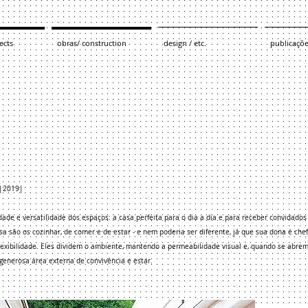
ects
obras/ construction
design / etc.
publicaçõ
o|2019|
idade e versatilidade dos espaços: a casa perfeita para o dia a dia e para receber convidado
a são os cozinhar, de comer e de estar - e nem poderia ser diferente, já que sua dona é chef
 flexibilidade. Eles dividem o ambiente, mantendo a permeabilidade visual e, quando se abre
 generosa área externa de convivência e estar.