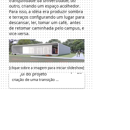
tranquilidade da universidade, do
outro, criando um espaço acolhedor.
Para isso, a idéia era produzir sombra
e terraços configurando um lugar para
descansar, ler, tomar um café, antes
de retomar caminhada pelo campus, e
vice-versa.
[clique sobre a imagem para iniciar slideshow]
1/9
croqui do projeto
criação de uma transição ao longo do edifício, e criando espaços convidativos para os transeuntes através de varandas e sombras
University of São Paulo
University of São Paulo